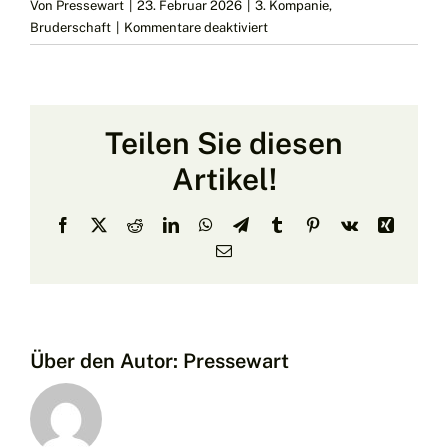
Von
Pressewart
|
23. Februar 2026
|
3. Kompanie
,
für
Bruderschaft
|
Kommentare deaktiviert
Einladung
zur
Generalversammlung
der
Teilen Sie diesen
Dritten
Kompanie
Artikel!
am
21.03.2026
Facebook
X
Reddit
LinkedIn
WhatsApp
Telegram
Tumblr
Pinterest
Vk
Xing
E-
Mail
Über den Autor:
Pressewart
Schützen