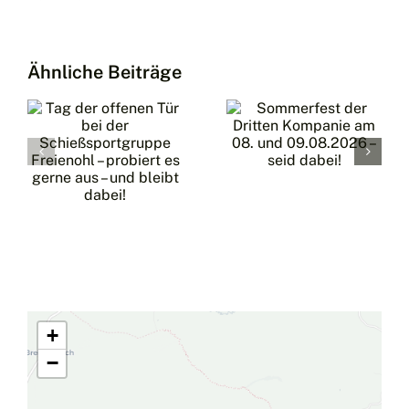
Sommerfest
2026 –
der
Ein (nicht
Ähnliche Beiträge
Dritten
ganz so
Kompanie
portgruppe
kleiner)
am 08.
l
Bericht –
und
Mit
09.08.2026
t
wenigen
– seid
e
Worten:
dabei!
d
Danke
Freienohl
+
−