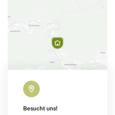
Besucht uns!
Leaflet
|
Map data ©
OpenStreetMap
contributors, ©
CARTO