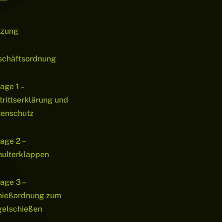
tzung
schäftsordnung
age 1 –
trittserklärung und
tenschutz
age 2 –
ulterklappen
age 3 –
hießordnung zum
gelschießen