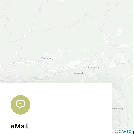
eMail
Leaflet
|
Map data ©
OpenStreetMap
contributors, ©
CARTO