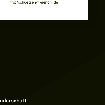
info@schuetzen-freienohl.de
uderschaft