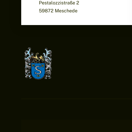
Pestalozzistraße 2
59872 Meschede