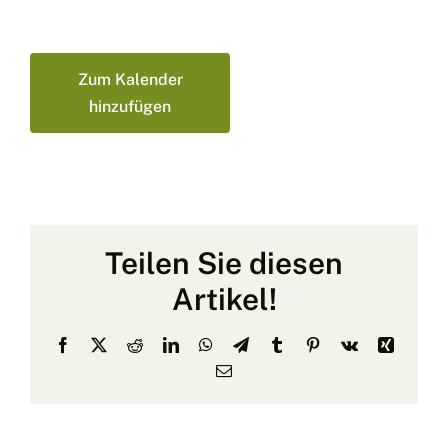
Zum Kalender
hinzufügen
Teilen Sie diesen
Artikel!
Facebook
X
Reddit
LinkedIn
WhatsApp
Telegram
Tumblr
Pinterest
Vk
Xing
E-
Mail