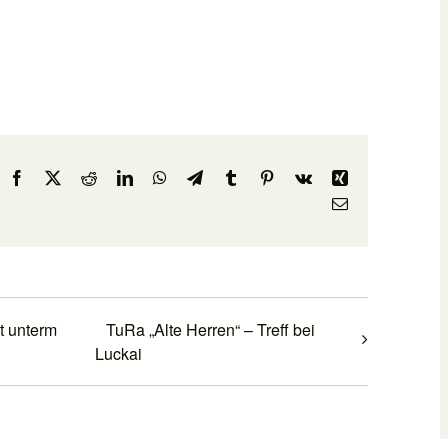
Facebook
X
Reddit
LinkedIn
WhatsApp
Telegram
Tumblr
Pinterest
Vk
Xing
E-
Mail
t unterm
TuRa „Alte Herren“ – Treff bei
Luckai