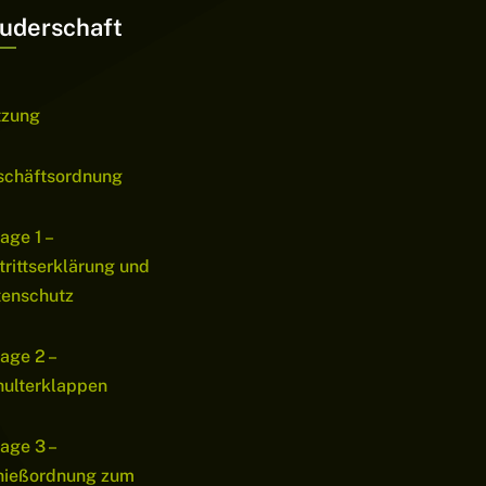
uderschaft
tzung
schäftsordnung
age 1 –
trittserklärung und
tenschutz
age 2 –
ulterklappen
age 3 –
hießordnung zum