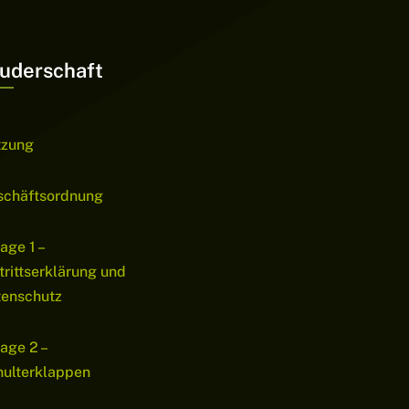
uderschaft
tzung
schäftsordnung
age 1 –
trittserklärung und
tenschutz
age 2 –
ulterklappen