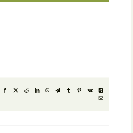
Facebook
X
Reddit
LinkedIn
WhatsApp
Telegram
Tumblr
Pinterest
Vk
Xing
E-
Mail