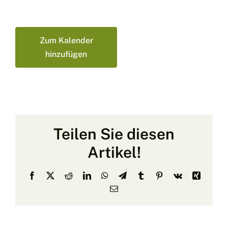
Zum Kalender
hinzufügen
Teilen Sie diesen
Artikel!
Facebook
X
Reddit
LinkedIn
WhatsApp
Telegram
Tumblr
Pinterest
Vk
Xing
E-
Mail