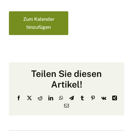
Zum Kalender
hinzufügen
Teilen Sie diesen
Artikel!
Facebook
X
Reddit
LinkedIn
WhatsApp
Telegram
Tumblr
Pinterest
Vk
Xing
E-
Mail