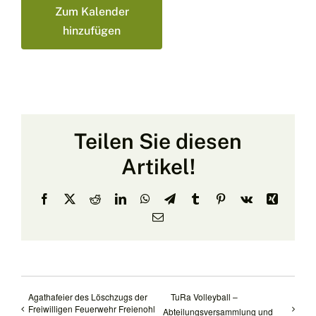
Zum Kalender
hinzufügen
Teilen Sie diesen
Artikel!
Facebook
X
Reddit
LinkedIn
WhatsApp
Telegram
Tumblr
Pinterest
Vk
Xing
E-
Mail
Agathafeier des Löschzugs der
TuRa Volleyball –
Freiwilligen Feuerwehr Freienohl
Abteilungsversammlung und