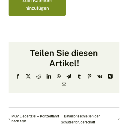
Zum Kalender
hinzufügen
Teilen Sie diesen
Artikel!
Facebook
X
Reddit
LinkedIn
WhatsApp
Telegram
Tumblr
Pinterest
Vk
Xing
E-
Mail
MGV Liedertafel – Konzertfahrt
Bataillonsschießen der
nach Sylt
Schützenbruderschaft