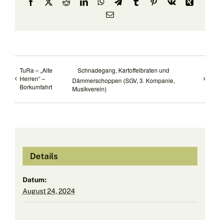
Facebook
X
Reddit
LinkedIn
WhatsApp
Telegram
Tumblr
Pinterest
Vk
Xing
E-
Mail
TuRa – „Alte
Schnadegang, Kartoffelbraten und
Herren“ –
Dämmerschoppen (SGV, 3. Kompanie,
Borkumfahrt
Musikverein)
Details
Datum:
August 24, 2024