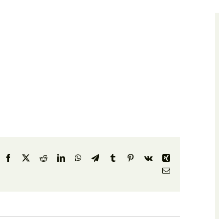
Facebook
X
Reddit
LinkedIn
WhatsApp
Telegram
Tumblr
Pinterest
Vk
Xing
E-
Mail