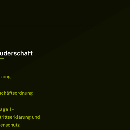
uderschaft
tzung
schäftsordnung
age 1 –
trittserklärung und
tenschutz