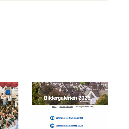
ommen
önsten
nseres