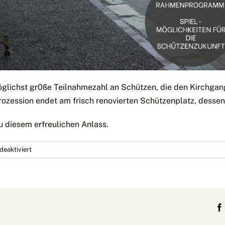
öglichst gr0ße Teilnahmezahl an Schützen, die den Kirchga
Prozession endet am frisch renovierten Schützenplatz, dess
u diesem erfreulichen Anlass.
für
eaktiviert
Küppelprozession
und
Einweihung
unseres
Schützenplatzes
am