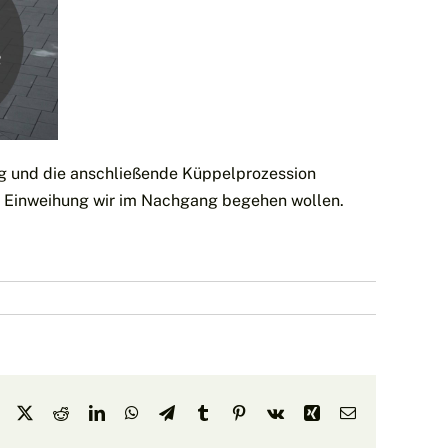
ng und die anschließende Küppelprozession
en Einweihung wir im Nachgang begehen wollen.
Facebook
X
Reddit
LinkedIn
WhatsApp
Telegram
Tumblr
Pinterest
Vk
Xing
E-
Mail