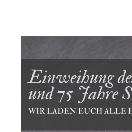
Zeige
grösseres
Bild