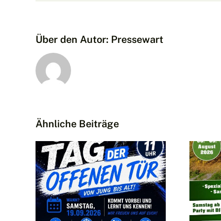
Über den Autor:
Pressewart
Ähnliche Beiträge
 bei
Sommerfest
der Dritten
tgruppe
Kompanie am
 –
08. und
es