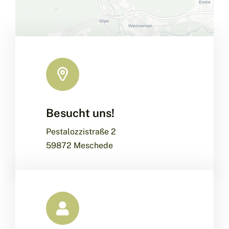
Besucht uns!
Leaflet
|
Map data ©
OpenStreetMap
contributors, ©
CARTO
Pestalozzistraße 2
59872 Meschede