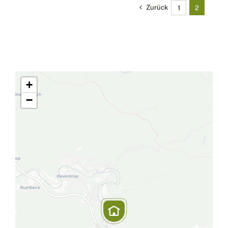
Zurück
1
2
+
−