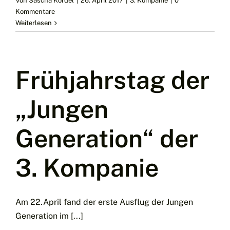
Von
Sascha Kordel
|
26. April 2017
|
3. Kompanie
|
0
Kommentare
Weiterlesen
Frühjahrstag der
„Jungen
Generation“ der
3. Kompanie
Am 22.April fand der erste Ausflug der Jungen
Generation im [...]