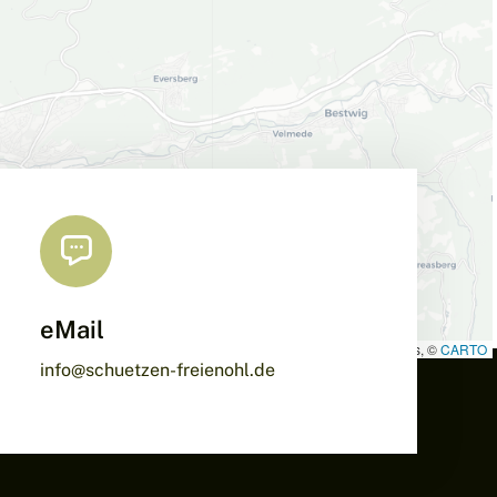
eMail
Leaflet
|
Map data ©
OpenStreetMap
contributors, ©
CARTO
info@schuetzen-freienohl.de