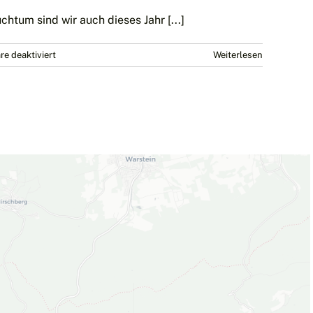
um sind wir auch dieses Jahr [...]
für
e deaktiviert
Weiterlesen
Verein
des
Jahres
2022!
Gebt
uns
eure
Stimme!