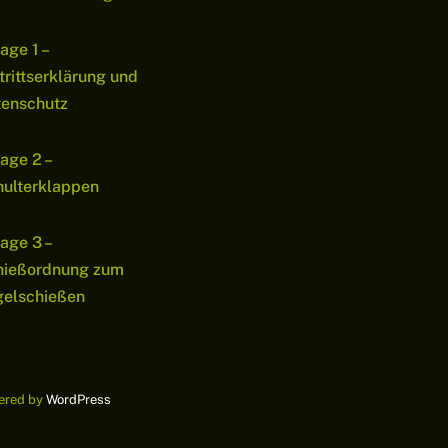
age 1 –
trittserklärung und
tenschutz
age 2 –
ulterklappen
age 3 –
hießordnung zum
gelschießen
wered by
WordPress