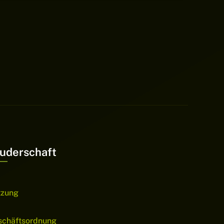
uderschaft
tzung
schäftsordnung