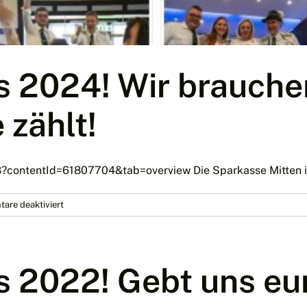
s 2024! Wir brauche
 zählt!
?contentId=61807704&tab=overview Die Sparkasse Mitten im 
für
are deaktiviert
Verein
des
Jahres
2024!
es 2022! Gebt uns eu
Wir
brauchen