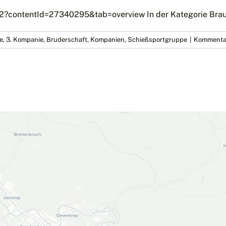
eure
Stimme
?contentId=27340295&tab=overview In der Kategorie Braucht
–
jede
e
,
3. Kompanie
,
Bruderschaft
,
Kompanien
,
Schießsportgruppe
|
Kommentar
Mailadresse
zählt!