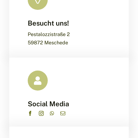
Besucht uns!
Leaflet
|
Map data ©
OpenStreetMap
contributors, ©
CARTO
Pestalozzistraße 2
59872 Meschede
Social Media