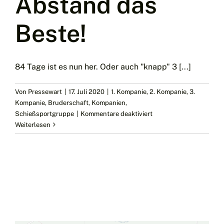
Abstand das
Beste!
84 Tage ist es nun her. Oder auch "knapp" 3 [...]
Von
Pressewart
|
17. Juli 2020
|
1. Kompanie
,
2. Kompanie
,
3.
Kompanie
,
Bruderschaft
,
Kompanien
,
für
Schießsportgruppe
|
Kommentare deaktiviert
Schützenfest
Weiterlesen
in
Freienohl?!
Mit
Abstand
das
Beste!