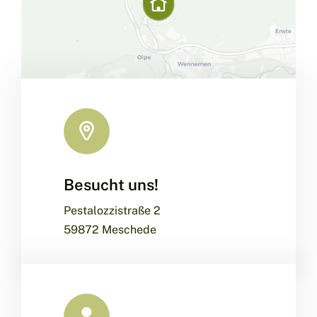
Besucht uns!
Leaflet
|
Map data ©
OpenStreetMap
contributors, ©
CARTO
Pestalozzistraße 2
59872 Meschede