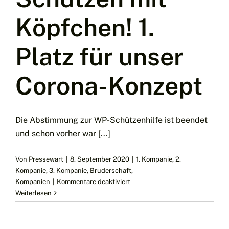
Köpfchen! 1.
Platz für unser
Corona-Konzept
Die Abstimmung zur WP-Schützenhilfe ist beendet
und schon vorher war [...]
Von
Pressewart
|
8. September 2020
|
1. Kompanie
,
2.
Kompanie
,
3. Kompanie
,
Bruderschaft
,
für
Kompanien
|
Kommentare deaktiviert
Schützen
Weiterlesen
mit
Köpfchen!
1.