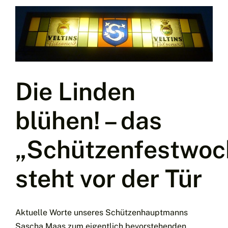
Platz
für
unser
ende“
Corona-
Konzept
Die Linden
blühen! – das
„Schützenfestwo
steht vor der Tür
Aktuelle Worte unseres Schützenhauptmanns
Sascha Maas zum eigentlich bevorstehenden