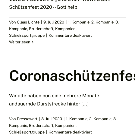
Schützenfest 2020 -- Gott help!
Von
Claas Lichte
|
9. Juli 2020
|
1. Kompanie
,
2. Kompanie
,
3.
Kompanie
,
Bruderschaft
,
Kompanien
,
für
Schießsportgruppe
|
Kommentare deaktiviert
Die
Weiterlesen
Linden
blühen!
–
das
Coronaschützenfes
„Schützenfestwochene
steht
vor
der
Wir alle haben nun eine mehrere Monate
Tür
andauernde Durststrecke hinter [...]
Von
Pressewart
|
3. Juli 2020
|
1. Kompanie
,
2. Kompanie
,
3.
Kompanie
,
Bruderschaft
,
Kompanien
,
für
Schießsportgruppe
|
Kommentare deaktiviert