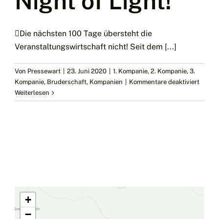
Night of Light!
Die nächsten 100 Tage übersteht die
Veranstaltungswirtschaft nicht! Seit dem [...]
Von
Pressewart
|
23. Juni 2020
|
1. Kompanie
,
2. Kompanie
,
3.
für
Kompanie
,
Bruderschaft
,
Kompanien
|
Kommentare deaktiviert
Night
Weiterlesen
of
Light!
+
−