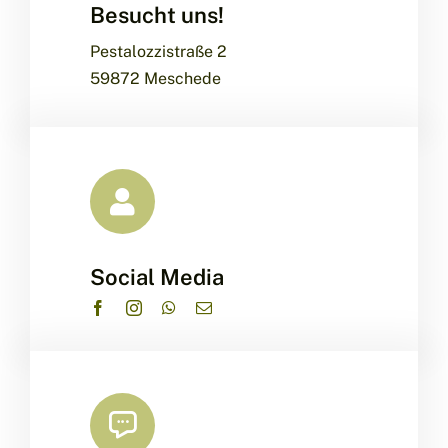
Besucht uns!
Leaflet
|
Map data ©
OpenStreetMap
contributors, ©
CARTO
Pestalozzistraße 2
59872 Meschede
Social Media