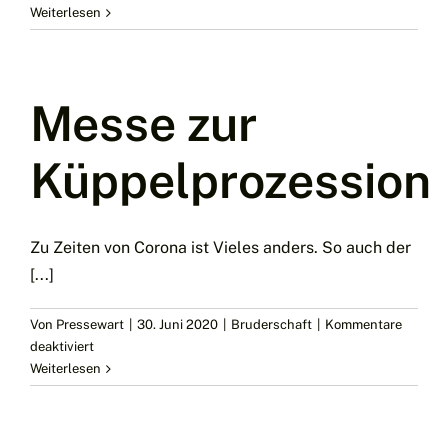
Coronaschützenfest!!
Weiterlesen
Messe zur
Küppelprozession
Zu Zeiten von Corona ist Vieles anders. So auch der
[...]
Von
Pressewart
|
30. Juni 2020
|
Bruderschaft
|
Kommentare
für
deaktiviert
Messe
Weiterlesen
zur
Küppelprozession