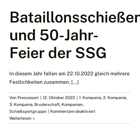
Bataillonsschieße
und 50-Jahr-
Feier der SSG
In diesem Jahr fallen am 22.10.2022 gleich mehrere
Festlichkeiten zusammen. [...]
Von
Pressewart
|
12. Oktober 2022
|
1. Kompanie
,
2. Kompanie
,
3. Kompanie
,
Bruderschaft
,
Kompanien
,
für
Schießsportgruppe
|
Kommentare deaktiviert
Bataillonsschießen
Weiterlesen
und
50-
Jahr-