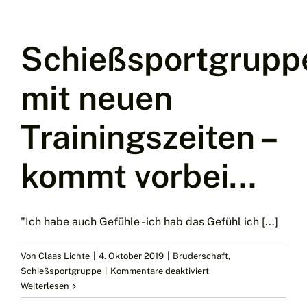
Veranstaltungen
abgesagt!
Schießsportgrupp
mit neuen
Trainingszeiten –
kommt vorbei…
"Ich habe auch Gefühle - ich hab das Gefühl ich [...]
Von
Claas Lichte
|
4. Oktober 2019
|
Bruderschaft
,
für
Schießsportgruppe
|
Kommentare deaktiviert
Schießsportgruppe
Weiterlesen
mit