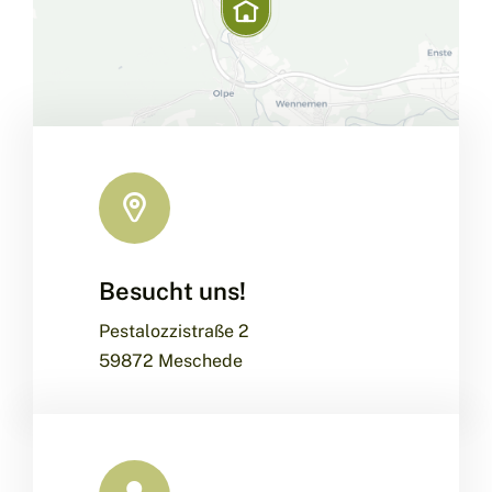
Besucht uns!
Leaflet
|
Map data ©
OpenStreetMap
contributors, ©
CARTO
Pestalozzistraße 2
59872 Meschede