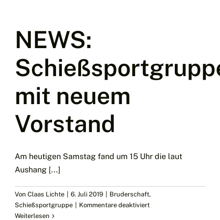
neuen
Trainingszeiten
–
NEWS:
kommt
vorbei…
Schießsportgrupp
mit neuem
Vorstand
Am heutigen Samstag fand um 15 Uhr die laut
Aushang [...]
Von
Claas Lichte
|
6. Juli 2019
|
Bruderschaft
,
für
Schießsportgruppe
|
Kommentare deaktiviert
NEWS:
Weiterlesen