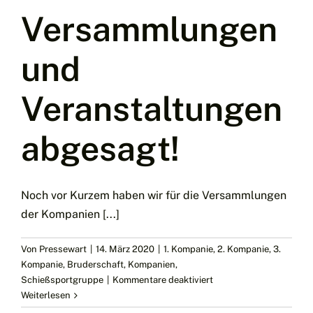
Feier
Versammlungen
der
SSG
und
Veranstaltungen
abgesagt!
Noch vor Kurzem haben wir für die Versammlungen
der Kompanien [...]
Von
Pressewart
|
14. März 2020
|
1. Kompanie
,
2. Kompanie
,
3.
Kompanie
,
Bruderschaft
,
Kompanien
,
für
Schießsportgruppe
|
Kommentare deaktiviert
Versammlungen
Weiterlesen
und