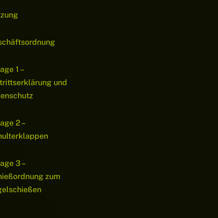
tzung
schäftsordnung
age 1 –
trittserklärung und
tenschutz
age 2 –
ulterklappen
age 3 –
hießordnung zum
gelschießen