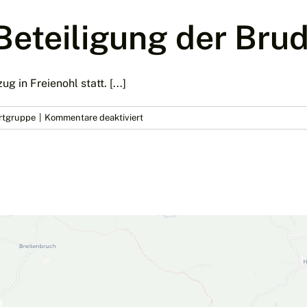
 Beteiligung der Bru
in Freienohl statt. [...]
für
rtgruppe
|
Kommentare deaktiviert
St.
Martin
unter
Beteiligung
der
Bruderschaft!