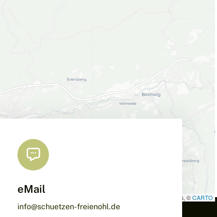
eMail
Leaflet
|
Map data ©
OpenStreetMap
contributors, ©
CARTO
info@schuetzen-freienohl.de