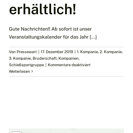
erhältlich!
Gute Nachrichten!! Ab sofort ist unser
Veranstaltungskalender für das Jahr [...]
Von
Pressewart
|
17. Dezember 2019
|
1. Kompanie
,
2. Kompanie
,
3. Kompanie
,
Bruderschaft
,
Kompanien
,
für
Schießsportgruppe
|
Kommentare deaktiviert
Veranstaltungskalende
Weiterlesen
2020
–
Ab
sofort
erhältlich!