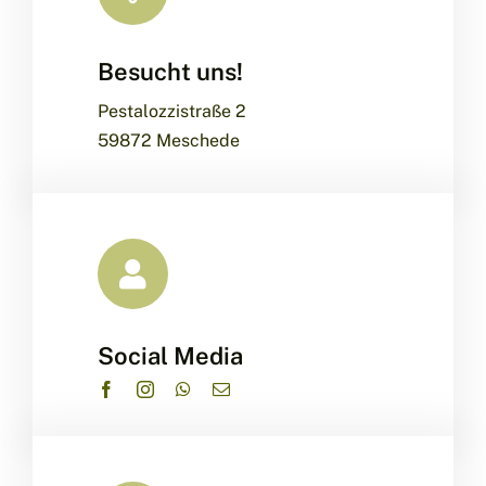
Besucht uns!
Leaflet
|
Map data ©
OpenStreetMap
contributors, ©
CARTO
Pestalozzistraße 2
59872 Meschede
Social Media