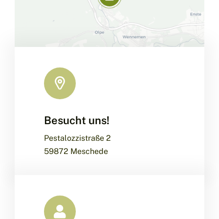
Besucht uns!
Leaflet
|
Map data ©
OpenStreetMap
contributors, ©
CARTO
Pestalozzistraße 2
59872 Meschede