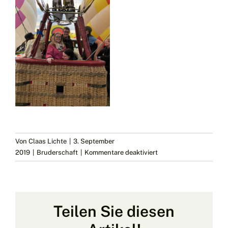
Von
Claas Lichte
|
3. September
für
2019
|
Bruderschaft
|
Kommentare deaktiviert
Unser
Königspaar
nun
auch
Teilen Sie diesen
im
Adelsstand