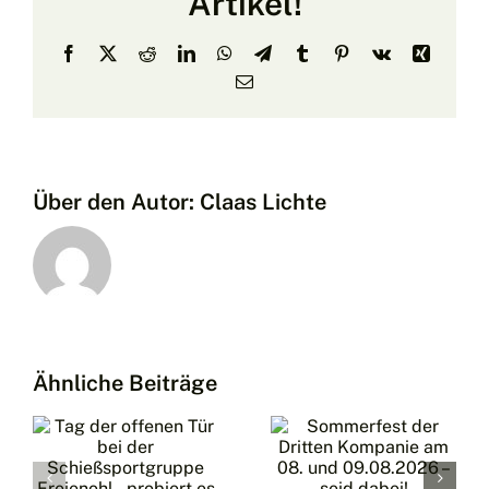
Artikel!
der
Ballonfahrer
Facebook
X
Reddit
LinkedIn
WhatsApp
Telegram
Tumblr
Pinterest
Vk
Xing
E-
Mail
Über den Autor:
Claas Lichte
Schützen
Sommerfest
2026 –
der
Ein (nicht
Ähnliche Beiträge
Dritten
ganz so
Kompanie
portgruppe
kleiner)
am 08.
l