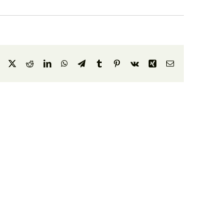
Facebook
X
Reddit
LinkedIn
WhatsApp
Telegram
Tumblr
Pinterest
Vk
Xing
E-
Mail