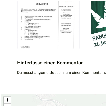
e
Sommerfest
ädt
der 1.
Kompanie am
tversammlung
21. Und
026
22.06.25
Hinterlasse einen Kommentar
Du musst
angemeldet
sein, um einen Kommentar s
+