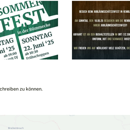
Besuch des
Jubiläumsschützenfestes
in
Remblinghausen
am 18.05.2025
chreiben zu können.