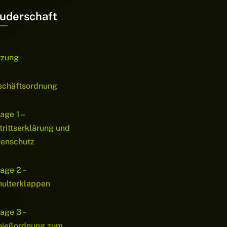
uderschaft
tzung
schäftsordnung
age 1 –
trittserklärung und
tenschutz
age 2 –
ulterklappen
age 3 –
hießordnung zum