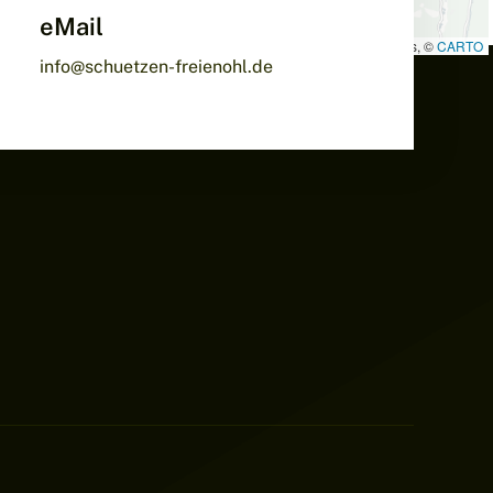
eMail
Leaflet
|
Map data ©
OpenStreetMap
contributors, ©
CARTO
info@schuetzen-freienohl.de