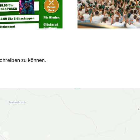
kleiner) Bericht
Bilder u
– Mit wenigen
Schütze
Worten: Danke
Freienohl!!
chreiben zu können.