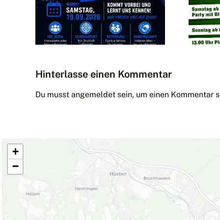
 –
08. und
es
09.08.2026 –
 –
seid dabei!
t
Hinterlasse einen Kommentar
Du musst
angemeldet
sein, um einen Kommentar s
+
−