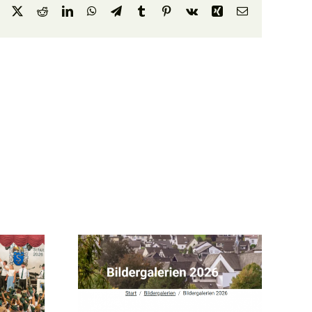
Facebook
X
Reddit
LinkedIn
WhatsApp
Telegram
Tumblr
Pinterest
Vk
Xing
E-
Mail
ommen
önsten