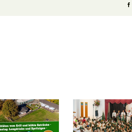
Schützenfest
2026 – Ein
Hier k
(nicht ganz so
die sch