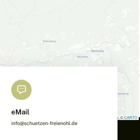
eMail
Leaflet
|
Map data ©
OpenStreetMap
contributors, ©
CARTO
info@schuetzen-freienohl.de