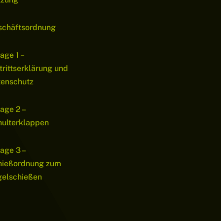
schäftsordnung
age 1 –
trittserklärung und
tenschutz
age 2 –
ulterklappen
age 3 –
hießordnung zum
gelschießen