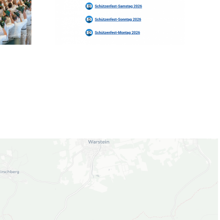
nseres
nfestwochenendes!