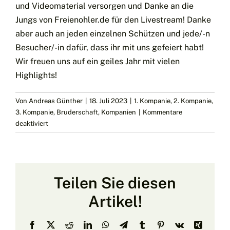
und Videomaterial versorgen und Danke an die
Jungs von Freienohler.de für den Livestream! Danke
aber auch an jeden einzelnen Schützen und jede/-n
Besucher/-in dafür, dass ihr mit uns gefeiert habt!
Wir freuen uns auf ein geiles Jahr mit vielen
Highlights!
Von
Andreas Günther
|
18. Juli 2023
|
1. Kompanie
,
2. Kompanie
,
3. Kompanie
,
Bruderschaft
,
Kompanien
|
Kommentare
für
deaktiviert
Schützenfest
2023
–
Ein
Teilen Sie diesen
heißes
Fest!
Artikel!
Facebook
X
Reddit
LinkedIn
WhatsApp
Telegram
Tumblr
Pinterest
Vk
Xing