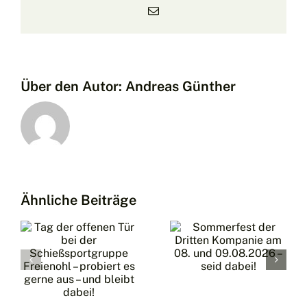
E-
Mail
Über den Autor:
Andreas Günther
Schützen
Sommerfest
2026 –
der
Ein (nicht
Ähnliche Beiträge
Dritten
ganz so
Kompanie
portgruppe
kleiner)
am 08.
l
Bericht –
und
Mit