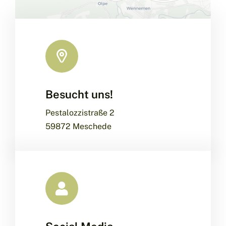
Besucht uns!
Leaflet
|
Map data ©
OpenStreetMap
contributors, ©
CARTO
Pestalozzistraße 2
59872 Meschede