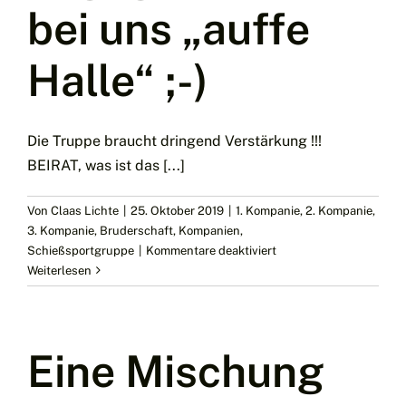
bei uns „auffe
Halle“ ;-)
Die Truppe braucht dringend Verstärkung !!!
BEIRAT, was ist das [...]
Von
Claas Lichte
|
25. Oktober 2019
|
1. Kompanie
,
2. Kompanie
,
3. Kompanie
,
Bruderschaft
,
Kompanien
,
für
Schießsportgruppe
|
Kommentare deaktiviert
Der
Weiterlesen
BEIRAT
braucht
Verstärkung
!!!
Eine Mischung
Schützen,
engagiert