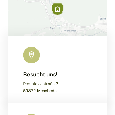
Besucht uns!
Leaflet
|
Map data ©
OpenStreetMap
contributors, ©
CARTO
Pestalozzistraße 2
59872 Meschede