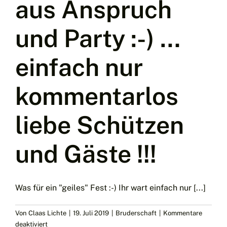
aus Anspruch
euch
bei
uns
und Party :-) …
„auffe
Halle“
einfach nur
;-)
kommentarlos
liebe Schützen
und Gäste !!!
Was für ein "geiles" Fest :-) Ihr wart einfach nur [...]
Von
Claas Lichte
|
19. Juli 2019
|
Bruderschaft
|
Kommentare
für
deaktiviert