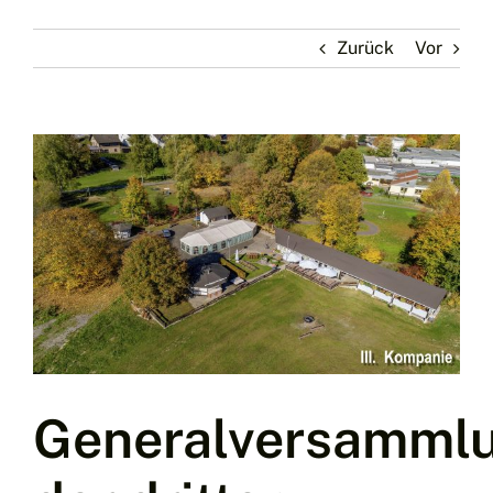
Zurück
Vor
Zeige
grösseres
Bild
Generalversamml