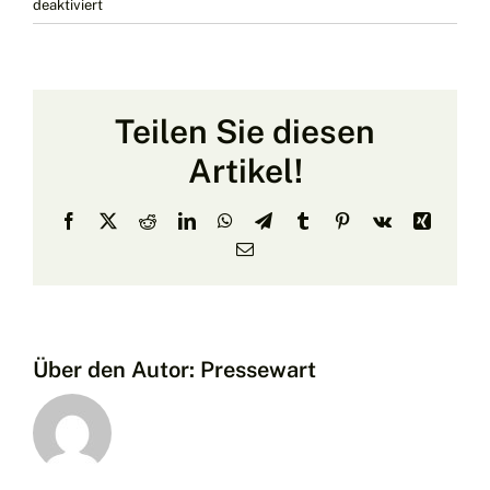
für
deaktiviert
Generalversammlung
der
dritten
Kompanie
Teilen Sie diesen
Artikel!
Facebook
X
Reddit
LinkedIn
WhatsApp
Telegram
Tumblr
Pinterest
Vk
Xing
E-
Mail
Über den Autor:
Pressewart