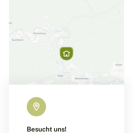
Besucht uns!
Leaflet
|
Map data ©
OpenStreetMap
contributors, ©
CARTO